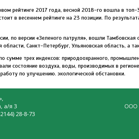
овом рейтинге 2017 года, весной 2018-го вошла в топ-
стоит в весеннем рейтинге на 23 позиции. По результа
сии, по версии «Зеленого патруля», вошли Тамбовская 
я области, Санкт-Петербург, Ульяновская область, а т
 по сумме трех индексов: природоохранного, промышле
вали состояние воздуха, воды, производимых в регионе
работу по улучшению. экологической обстановки.
»,
, а/я 3
ООО 
82144) 28-8-73