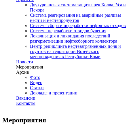
Двухуровневая система защиты рек Колва, Уса и
Печора
Система реагирования на аварийные разливы
нефти и нефтепродуктов
Система сбора и переработки нефтяных отходов
Система переработки отходов бурения
Локализация и ликвидация последствий
разгерметизации нефтесборного коллектора
Центр рециклинга нефтезагрязненных почв и
грунтов на территории Возейского
месторождения в Республики Коми
Новости
Мероприятия
Архив
Фото
Видео
Статьи
Доклады и презентации
Вакансии
Контакты
Мероприятия