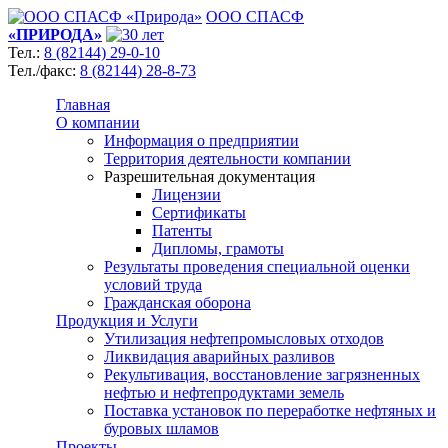
ООО СПАСФ
«ПРИРОДА»
Тел.:
8 (82144) 29-0-10
Тел./факс:
8 (82144) 28-8-73
Главная
О компании
Информация о предприятии
Территория деятельности компании
Разрешительная документация
Лицензии
Сертификаты
Патенты
Дипломы, грамоты
Результаты проведения специальной оценки
условий труда
Гражданская оборона
Продукция и Услуги
Утилизация нефтепромысловых отходов
Ликвидация аварийных разливов
Рекультивация, восстановление загрязненных
нефтью и нефтепродуктами земель
Поставка установок по переработке нефтяных и
буровых шламов
Проекты