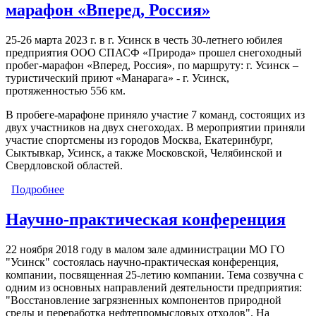
марафон «Вперед, Россия»
25-26 марта 2023 г. в г. Усинск в честь 30-летнего юбилея
предприятия ООО СПАСФ «Природа» прошел снегоходный
пробег-марафон «Вперед, Россия», по маршруту: г. Усинск –
туристический приют «Манарага» - г. Усинск,
протяженностью 556 км.
В пробеге-марафоне приняло участие 7 команд, состоящих из
двух участников на двух снегоходах. В мероприятии приняли
участие спортсмены из городов Москва, Екатеринбург,
Сыктывкар, Усинск, а также Московской, Челябинской и
Свердловской областей.
Подробнее
о В Усинске прошел первый в Республике Коми
снегоходный пробег-марафон «Вперед, Россия»
Научно-практическая конференция
22 ноября 2018 году в малом зале администрации МО ГО
"Усинск" состоялась научно-практическая конференция,
компании, посвященная 25-летию компании. Тема созвучна с
одним из основных направлений деятельности предприятия:
"Восстановление загрязненных компонентов природной
среды и переработка нефтепромысловых отходов". На