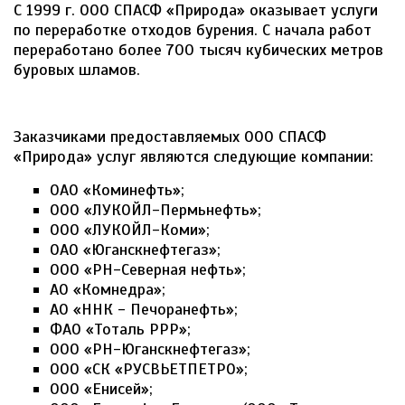
С 1999 г. ООО СПАСФ «Природа» оказывает услуги
по переработке отходов бурения. С начала работ
переработано более 700 тысяч кубических метров
буровых шламов.
Заказчиками предоставляемых ООО СПАСФ
«Природа» услуг являются следующие компании:
ОАО «Коминефть»;
ООО «ЛУКОЙЛ-Пермьнефть»;
ООО «ЛУКОЙЛ-Коми»;
ОАО «Юганскнефтегаз»;
ООО «РН-Северная нефть»;
АО «Комнедра»;
АО «ННК - Печоранефть»;
ФАО «Тоталь РРР»;
ООО «РН-Юганскнефтегаз»;
ООО «СК «РУСВЬЕТПЕТРО»;
ООО «Енисей»;