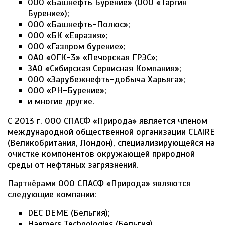
ООО «Башнефть Бурение» (ООО «Таргин
Бурение»);
ООО «Башнефть-Полюс»;
ООО «БК «Евразия»;
ООО «Газпром бурение»;
ОАО «ОГК-3» «Печорская ГРЭС»;
ЗАО «Сибирская Сервисная Компания»;
ООО «Зарубежнефть-добыча Харьяга»;
ООО «РН-Бурение»;
и многие другие.
С 2013 г. ООО СПАСФ «Природа» является членом
международной общественной организации CLAiRE
(Великобритания, Лондон), специализирующейся на
очистке компонентов окружающей природной
среды от нефтяных загрязнений.
Партнёрами ООО СПАСФ «Природа» являются
следующие компании:
DEC DEME (Бельгия);
Haemers Technologies (Бельгия)