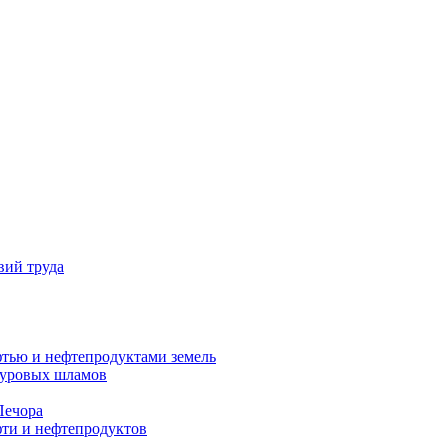
вий труда
фтью и нефтепродуктами земель
буровых шламов
Печора
фти и нефтепродуктов