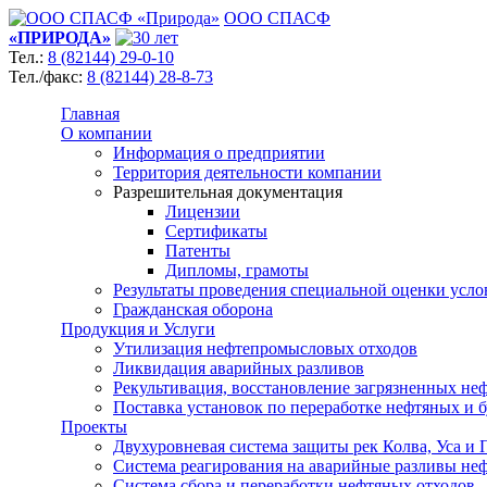
ООО СПАСФ
«ПРИРОДА»
Тел.:
8 (82144) 29-0-10
Тел./факс:
8 (82144) 28-8-73
Главная
О компании
Информация о предприятии
Территория деятельности компании
Разрешительная документация
Лицензии
Сертификаты
Патенты
Дипломы, грамоты
Результаты проведения специальной оценки усло
Гражданская оборона
Продукция и Услуги
Утилизация нефтепромысловых отходов
Ликвидация аварийных разливов
Рекультивация, восстановление загрязненных не
Поставка установок по переработке нефтяных и 
Проекты
Двухуровневая система защиты рек Колва, Уса и 
Система реагирования на аварийные разливы не
Система сбора и переработки нефтяных отходов