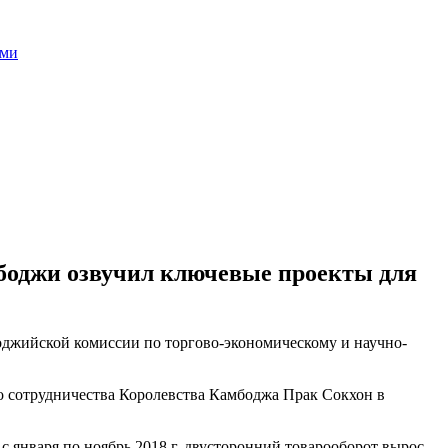
оми
боджи озвучил ключевые проекты для
боджийской комиссии по торгово-экономическому и научно-
 сотрудничества Королевства Камбоджа Прак Сокхон в
с января по ноябрь 2018 г. двусторонний товарооборот вырос