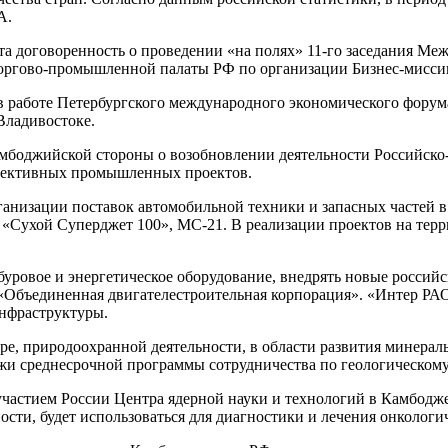
А.
та договоренность о проведении «на полях» 11-го заседания М
оргово-промышленной палаты РФ по организации Бизнес-миссии
работе Петербургского международного экономического форума, 
 Владивостоке.
амбоджийской стороны о возобновлении деятельности Российск
спективных промышленных проектов.
ганизации поставок автомобильной техники и запасных частей 
, «Сухой Суперджет 100», МС-21. В реализации проектов на те
 буровое и энергетическое оборудование, внедрять новые росси
«Объединенная двигателестроительная корпорация». «Интер РАО
инфраструктуры.
е, природоохранной деятельности, в области развития минера
и среднесрочной программы сотрудничества по геологическому
 участием России Центра ядерной науки и технологий в Камбодж
сти, будет использоваться для диагностики и лечения онкологи