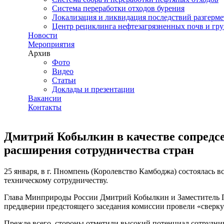
Система переработки отходов бурения
Локализация и ликвидация последствий разгерме
Центр рециклинга нефтезагрязненных почв и гру
Новости
Мероприятия
Архив
Фото
Видео
Статьи
Доклады и презентации
Вакансии
Контакты
Дмитрий Кобылкин в качестве сопредс
расширения сотрудничества стран
25 января, в г. Пномпень (Королевство Камбоджа) состоялась
техническому сотрудничеству.
Глава Минприроды России Дмитрий Кобылкин и Заместитель П
преддверии предстоящего заседания комиссии провели «сверк
Прежде всего, стороны отметили высокий потенциал сотрудниче