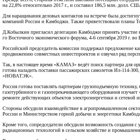
на 22,8% относительно 2017 г., и составил 186,5 млн. долл. СШ
Для наращивания деловых контактов на встрече была достигну
компаний России и Камбоджи. Также приветствовали планы Т
Д.Кобылкин пригласил делегацию Камбоджи принять участие в 
го Восточного экономического форума, 4-6 сентября 2019 г. во
Российский председатель комиссии поддержал предложение к
продвижению совместных инвестпроектов и озвучил ряд пер
Так, в настоящее время «КАМАЗ» ведёт поиск партнера для ор
готова наладить поставки пассажирских самолетов Ил-114-300
«НОВАТЭК».
Россия готова поставлять партнерам грузоподъемную технику,
газотурбинного и газоперекачивающего оборудования изучает 
ремонте действующих объектов электроэнергетики и сетевой 
Стороны обсудили взаимодействие в агропромышленном сектор
России и Министерством горной добычи и энергетики Камбодж
Кроме того, сопредседатели обсудили возможность создания с
радиационных технологий в сельском хозяйстве и промышленно