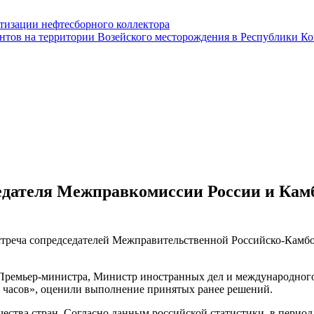
тизации нефтесборного коллектора
нтов на территории Возейского месторождения в Республики К
едателя Межправкомиссии России и Кам
 встреча сопредседателей Межправительственной Российско-Кам
ремьер-министра, Министр иностранных дел и международного
у часов», оценили выполнение принятых ранее решений.
ства стран. Согласно данным российской статистики, в период 