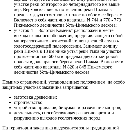
участке реки от второго до четырнадцатого км выше
дер. Верховская вверх по течению реки Пижма в
пределах двухсотметровых полос по обоим ее берегам.
Включает в себя частично кварталы N 744 и 770 - 773
Пижемского лесничества Усть-Цилемского лесхоза;
участок 4 - "Золотой Камень" расположен в месте
выхода скального обнажения, представляющего собой
минералого-литологический эталон древней алмазо-
золотосодержащей палеороссыпи. Занимает долину
реки Пижма в 13 км ниже устья реки Умба на участке
протяженностью 600 м в пределах двухсотметровой
полосы вдоль правого берега реки Пижма. Включает в
себя частично кварталы N 820 и 845 Пижемского
лесничества Усть-Цилемского лесхоза.
Помимо ограничений, установленных положением, на особо
защитных участках заказника запрещается:
заготовка древесины;
строительство;
устройство привалов, бивуаков и разведение костров;
деятельность, способствующая развитию эрозии и
разрушению выходов геологических пород.
На территории заказника выделяются зоны традиционной