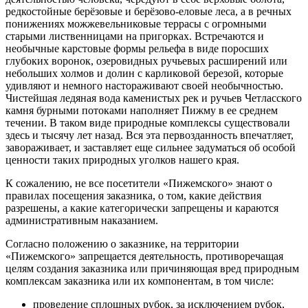
редкостойные берёзовые и берёзово-еловые леса, а в речных
понижениях можжевельниковые террасы с огромными
старыми лиственницами на пригорках. Встречаются и
необычные карстовые формы рельефа в виде поросших
глубоких воронок, озеровидных ручьевых расширений или
небольших холмов и долин с карликовой березой, которые
удивляют и немного настораживают своей необычностью.
Чистейшая ледяная вода каменистых рек и ручьев Четласского
камня бурными потоками наполняет Пижму в ее среднем
течении. В таком виде природные комплексы существовали
здесь и тысячу лет назад. Вся эта первозданность впечатляет,
завораживает, и заставляет еще сильнее задуматься об особой
ценности таких природных уголков нашего края.
К сожалению, не все посетители «Пижемского» знают о
правилах посещения заказника, о том, какие действия
разрешены, а какие категорически запрещены и караются
административным наказанием.
Согласно положению о заказнике, на территории
«Пижемского» запрещается деятельность, противоречащая
целям создания заказника или причиняющая вред природным
комплексам заказника или их компонентам, в том числе:
проведение сплошных рубок, за исключением рубок,