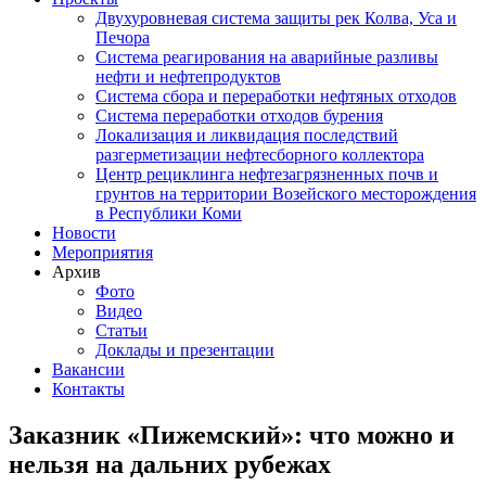
Двухуровневая система защиты рек Колва, Уса и
Печора
Система реагирования на аварийные разливы
нефти и нефтепродуктов
Система сбора и переработки нефтяных отходов
Система переработки отходов бурения
Локализация и ликвидация последствий
разгерметизации нефтесборного коллектора
Центр рециклинга нефтезагрязненных почв и
грунтов на территории Возейского месторождения
в Республики Коми
Новости
Мероприятия
Архив
Фото
Видео
Статьи
Доклады и презентации
Вакансии
Контакты
Заказник «Пижемский»: что можно и
нельзя на дальних рубежах