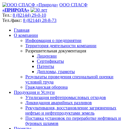
ООО СПАСФ
«ПРИРОДА»
Тел.:
8 (82144) 29-0-10
Тел./факс:
8 (82144) 28-8-73
Главная
О компании
Информация о предприятии
Территория деятельности компании
Разрешительная документация
Лицензии
Сертификаты
Патенты
Дипломы, грамоты
Результаты проведения специальной оценки
условий труда
Гражданская оборона
Продукция и Услуги
Утилизация нефтепромысловых отходов
Ликвидация аварийных разливов
Рекультивация, восстановление загрязненных
нефтью и нефтепродуктами земель
Поставка установок по переработке нефтяных и
буровых шламов
Проекты