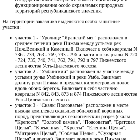
функционирования особо охраняемых природных
территорий республиканского значения.
На территории заказника выделяются особо защитные
участки:
участок 1 - "Урочище "Яранский мег" расположен в
среднем течении реки Пижма между устьями рек
Ниж.Великий и Каменный. Включает в себя кварталы N
736 - 739, 763 - 769, 793 - 796 и частично кварталы N 720
- 724, 735, 740, 741, 762, 791, 792 и 797 Пижемского
лесничества Усть-Цилемского лесхоза.
участок 2 - "Умбинский" расположен на участке между
устьями ручья Умбинский и реки Умба. Занимает
долину реки Пижма в пределах километровых полос
вдоль обоих берегов. Включает в себя частично
кварталы N 842, 843, 873 и 874 Пижемского лесничества
Усть-Цилемского лесхоза.
участок 3 - "Скалы Поясоватые" расположен в месте
выхода комплекса скальных обнажений коренных
пород, представляющих геологический разрез (скалы
"Крепость", "Золотой камень", "Поясоватая", "Братская
Щелья", "Кременная", "Кресты", "Еленина Щелья",
"Митриева Щелья", "Собачья Щелья", "Сухарная
Щелья" и другие). Занимает долину реки Пижма на