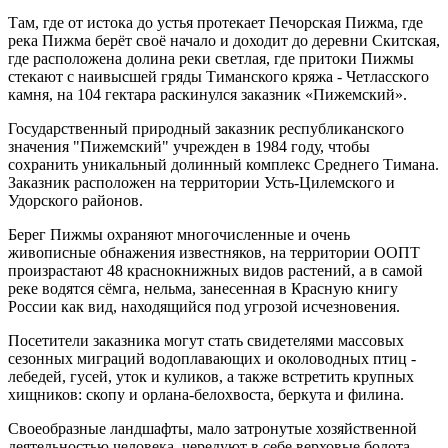
Там, где от истока до устья протекает Печорская Пижма, где
река Пижма берёт своё начало и доходит до деревни Скитская,
где расположена долина реки светлая, где притоки Пижмы
стекают с наивысшей гряды Тиманского кряжа - Четласского
камня, на 104 гектара раскинулся заказник «Пижемский».
Государственный природный заказник республиканского
значения "Пижемский" учрежден в 1984 году, чтобы
сохранить уникальный долинный комплекс Среднего Тимана.
Заказник расположен на территории Усть-Цилемского и
Удорского районов.
Берег Пижмы охраняют многочисленные и очень
живописные обнажения известняков, на территории ООПТ
произрастают 48 краснокнижных видов растений, а в самой
реке водятся сёмга, нельма, занесенная в Красную книгу
России как вид, находящийся под угрозой исчезновения.
Посетители заказника могут стать свидетелями массовых
сезонных миграций водоплавающих и околоводных птиц -
лебедей, гусей, уток и куликов, а также встретить крупных
хищников: скопу и орлана-белохвоста, беркута и филина.
Своеобразные ландшафты, мало затронутые хозяйственной
деятельностью человека, чередуют в себе верховые болота,